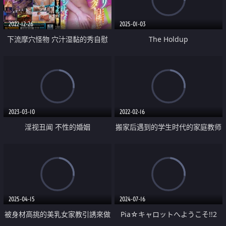
2022-12-26
2025-01-03
下流摩穴怪物 穴汁湿黏的秀自慰
The Holdup
挑逗
2023-03-10
2022-02-16
淫视丑闻 不性的婚姻
搬家后遇到的学生时代的家庭教师
背德的午后
2025-04-15
2024-07-16
被身材高挑的美乳女家教引誘來做
Pia☆キャロットへようこそ!!2